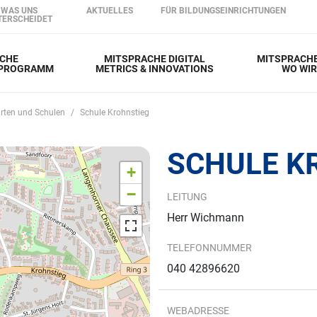
Direkt zum Inhalt
WAS UNS
AKTUELLES
FÜR BILDUNGSEINRICHTUNGEN
TERSCHEIDET
CHE
MITSPRACHE DIGITAL
MITSPRACHE
RPROGRAMM
METRICS & INNOVATIONS
WO WI
rten und Schulen
Schule Krohnstieg
SCHULE K
+
−
LEITUNG
Herr Wichmann
TELEFONNUMMER
040 42896620
WEBADRESSE