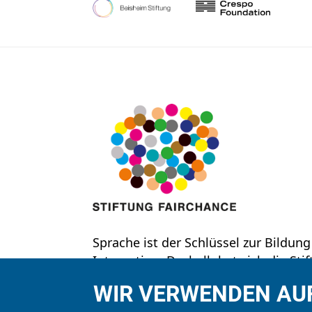
Sprache ist der Schlüssel zur Bildung
Integration. Deshalb hat sich die Sti
Fairchance zum Ziel gesetzt, Kinder a
WIR VERWENDEN AUF
benachteiligten Schichten und insb