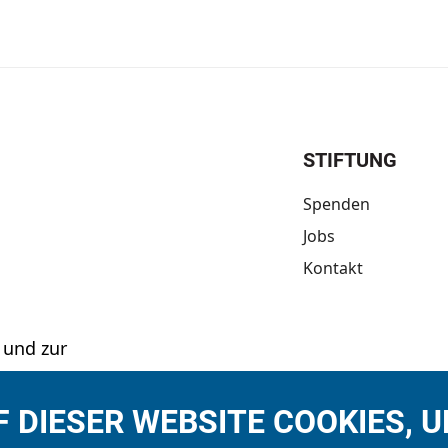
STIFTUNG
Spenden
Jobs
Kontakt
 und zur
ftung
us sozial
 DIESER WEBSITE COOKIES, 
esondere