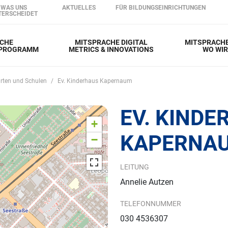
Direkt zum Inhalt
WAS UNS
AKTUELLES
FÜR BILDUNGSEINRICHTUNGEN
TERSCHEIDET
CHE
MITSPRACHE DIGITAL
MITSPRACHE
RPROGRAMM
METRICS & INNOVATIONS
WO WI
rten und Schulen
Ev. Kinderhaus Kapernaum
EV. KINDE
+
KAPERNA
−
LEITUNG
Annelie Autzen
TELEFONNUMMER
030 4536307