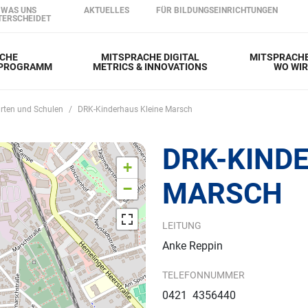
Direkt zum Inhalt
WAS UNS
AKTUELLES
FÜR BILDUNGSEINRICHTUNGEN
TERSCHEIDET
CHE
MITSPRACHE DIGITAL
MITSPRACHE
RPROGRAMM
METRICS & INNOVATIONS
WO WI
rten und Schulen
DRK-Kinderhaus Kleine Marsch
DRK-KIND
+
MARSCH
−
LEITUNG
Anke Reppin
TELEFONNUMMER
0421 4356440